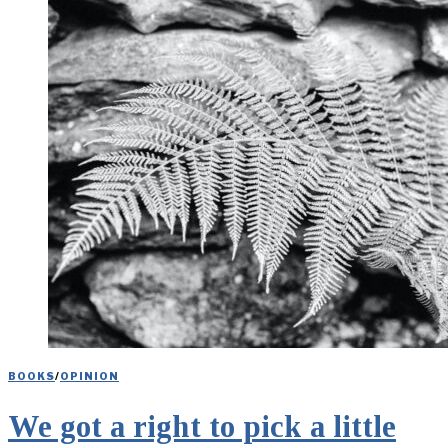
BOOKS
/
OPINION
We got a right to pick a little