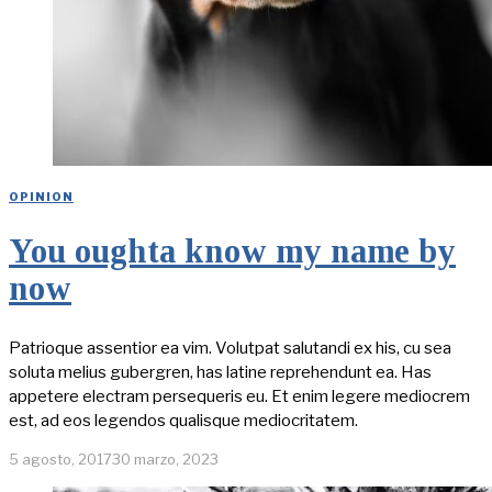
OPINION
You oughta know my name by
now
Patrioque assentior ea vim. Volutpat salutandi ex his, cu sea
soluta melius gubergren, has latine reprehendunt ea. Has
appetere electram persequeris eu. Et enim legere mediocrem
est, ad eos legendos qualisque mediocritatem.
5 agosto, 2017
30 marzo, 2023