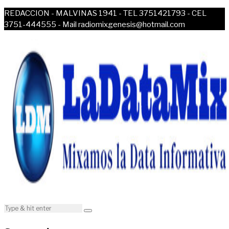
REDACCION - MALVINAS 1941 - TEL 3751421793 - CEL
3751-444555 - Mail radiomixgenesis@hotmail.com