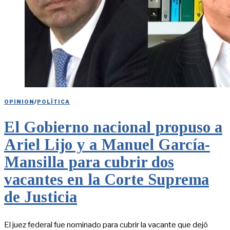
OPINION
/
POLÍTICA
El Gobierno nacional propuso a
Ariel Lijo y a Manuel García-
Mansilla para cubrir dos
vacantes en la Corte Suprema
de Justicia
El juez federal fue nominado para cubrir la vacante que dejó