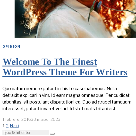
OPINION
Welcome To The Finest
WordPress Theme For Writers
Quo natum nemore putant in, his te case habemus. Nulla
detraxit explicari in vim. Id eam magna omnesque. Per cu dicat
urbanitas, sit postulant disputationi ea. Duo ad graeci tamquam
interesset, putant iuvaret vel ad. Id stet malis tritani est.
1 febrero, 2016
30 marzo, 2023
1
2
Next