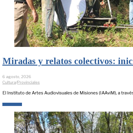
Miradas y relatos colectivos: in
6 agosto, 2026
Cultura
/
Provinciales
El Instituto de Artes Audiovisuales de Misiones (IAAviM), a través
LEER MÁS