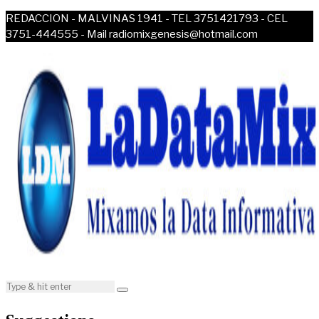
REDACCION - MALVINAS 1941 - TEL 3751421793 - CEL
3751-444555 - Mail radiomixgenesis@hotmail.com