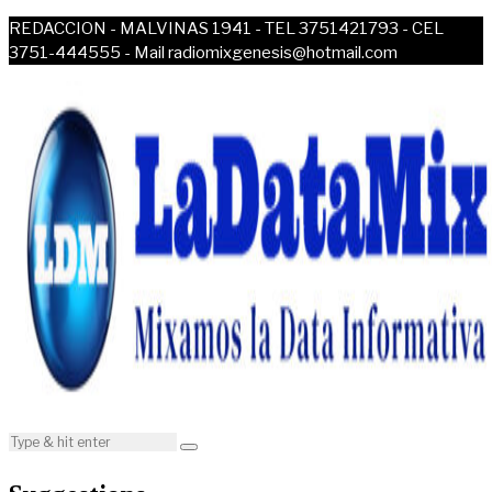
REDACCION - MALVINAS 1941 - TEL 3751421793 - CEL
3751-444555 - Mail radiomixgenesis@hotmail.com