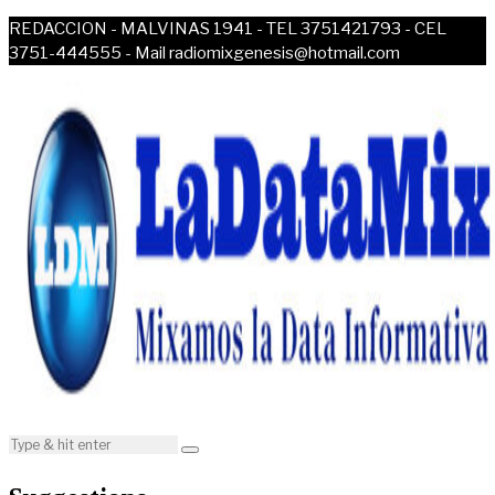
REDACCION - MALVINAS 1941 - TEL 3751421793 - CEL
3751-444555 - Mail radiomixgenesis@hotmail.com