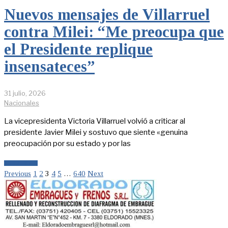
Nuevos mensajes de Villarruel
contra Milei: “Me preocupa que
el Presidente replique
insensateces”
31 julio, 2026
Nacionales
La vicepresidenta Victoria Villarruel volvió a criticar al
presidente Javier Milei y sostuvo que siente «genuina
preocupación por su estado y por las
LEER MÁS
Previous
1
2
3
4
5
…
640
Next