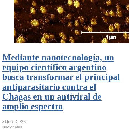
Mediante nanotecnología, un
equipo científico argentino
busca transformar el principal
antiparasitario contra el
Chagas en un antiviral de
amplio espectro
31 julio, 2026
Nacionales