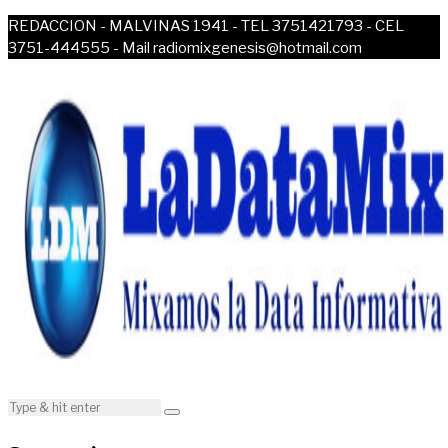
REDACCION - MALVINAS 1941 - TEL 3751421793 - CEL
3751-444555 - Mail radiomixgenesis@hotmail.com