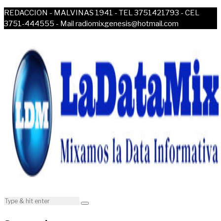
REDACCION - MALVINAS 1941 - TEL 3751421793 - CEL
3751-444555 - Mail radiomixgenesis@hotmail.com