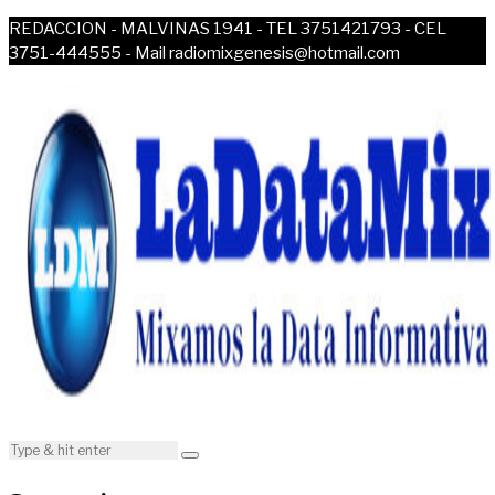
REDACCION - MALVINAS 1941 - TEL 3751421793 - CEL
3751-444555 - Mail radiomixgenesis@hotmail.com